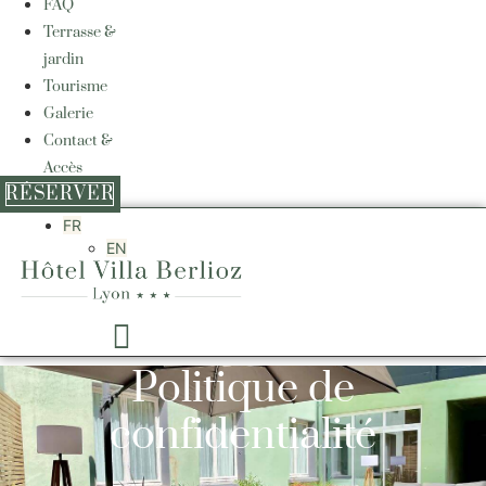
FAQ
Terrasse &
jardin
Tourisme
Galerie
Contact &
Accès
RÉSERVER
FR
EN
Politique de
confidentialité