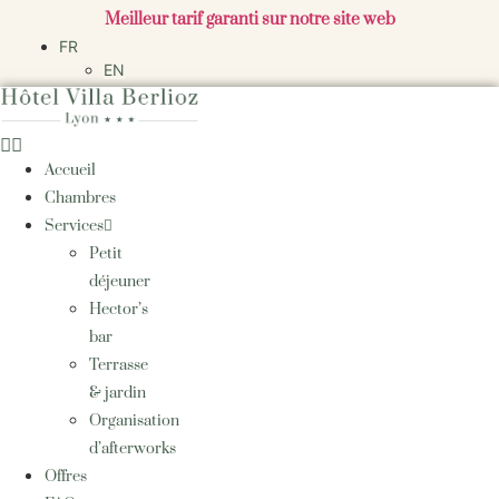
Aller
Meilleur tarif garanti sur notre site web
au
FR
contenu
EN
Accueil
Chambres
Services
Petit
déjeuner
Hector’s
bar
Terrasse
& jardin
Organisation
d’afterworks
Offres